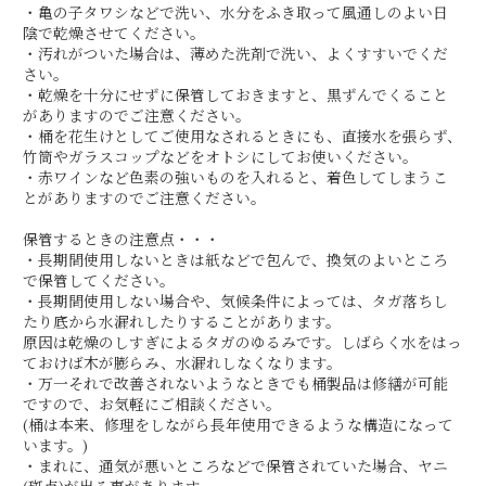
・亀の子タワシなどで洗い、水分をふき取って風通しのよい日
陰で乾燥させてください。
・汚れがついた場合は、薄めた洗剤で洗い、よくすすいでくだ
さい。
・乾燥を十分にせずに保管しておきますと、黒ずんでくること
がありますのでご注意ください。
・桶を花生けとしてご使用なされるときにも、直接水を張らず、
竹筒やガラスコップなどをオトシにしてお使いください。
・赤ワインなど色素の強いものを入れると、着色してしまうこ
とがありますのでご注意ください。
保管するときの注意点・・・
・長期間使用しないときは紙などで包んで、換気のよいところ
で保管してください。
・長期間使用しない場合や、気候条件によっては、タガ落ちし
たり底から水漏れしたりすることがあります。
原因は乾燥のしすぎによるタガのゆるみです。しばらく水をはっ
ておけば木が膨らみ、水漏れしなくなります。
・万一それで改善されないようなときでも桶製品は修繕が可能
ですので、お気軽にご相談ください。
(桶は本来、修理をしながら長年使用できるような構造になって
います。)
・まれに、通気が悪いところなどで保管されていた場合、ヤニ