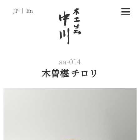
JP
En
sa-014
木曽椹 チロリ