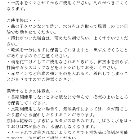
・一度水をくぐらせてからご使用ください。汚れがつきにくく
なります。
ご使用後は・・・
・亀の子タワシなどで洗い、水分をふき取って風通しのよい日
陰で乾燥させてください。
・汚れがついた場合は、薄めた洗剤で洗い、よくすすいでくだ
さい。
・乾燥を十分にせずに保管しておきますと、黒ずんでくること
がありますのでご注意ください。
・桶を花生けとしてご使用なされるときにも、直接水を張らず、
竹筒やガラスコップなどをオトシにしてお使いください。
・赤ワインなど色素の強いものを入れると、着色してしまうこ
とがありますのでご注意ください。
保管するときの注意点・・・
・長期間使用しないときは紙などで包んで、換気のよいところ
で保管してください。
・長期間使用しない場合や、気候条件によっては、タガ落ちし
たり底から水漏れしたりすることがあります。
原因は乾燥のしすぎによるタガのゆるみです。しばらく水をはっ
ておけば木が膨らみ、水漏れしなくなります。
・万一それで改善されないようなときでも桶製品は修繕が可能
ですので、お気軽にご相談ください。