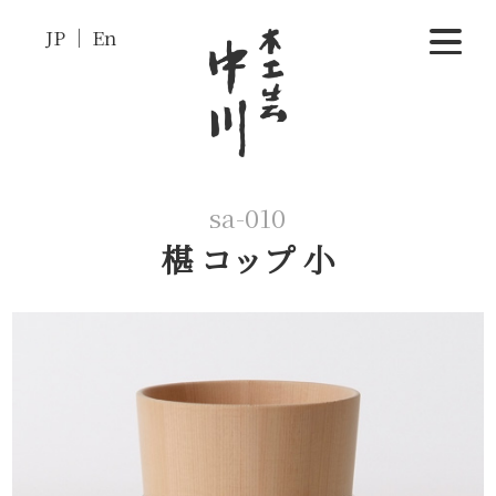
JP
En
sa-010
椹 コップ 小