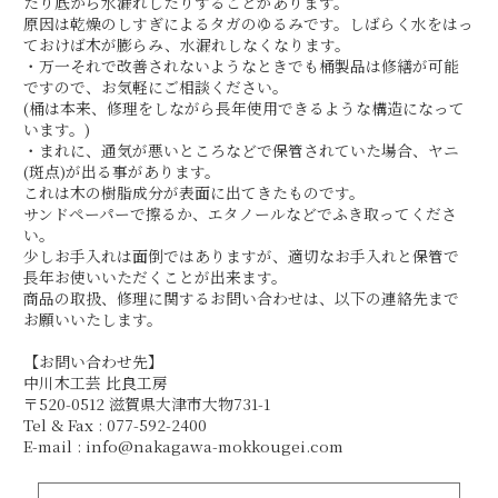
たり底から水漏れしたりすることがあります。
原因は乾燥のしすぎによるタガのゆるみです。しばらく水をはっ
ておけば木が膨らみ、水漏れしなくなります。
・万一それで改善されないようなときでも桶製品は修繕が可能
ですので、お気軽にご相談ください。
(桶は本来、修理をしながら長年使用できるような構造になって
います。)
・まれに、通気が悪いところなどで保管されていた場合、ヤニ
(斑点)が出る事があります。
これは木の樹脂成分が表面に出てきたものです。
サンドペーパーで擦るか、エタノールなどでふき取ってくださ
い。
少しお手入れは面倒ではありますが、適切なお手入れと保管で
長年お使いいただくことが出来ます。
商品の取扱、修理に関するお問い合わせは、以下の連絡先まで
お願いいたします。
【お問い合わせ先】
中川木工芸 比良工房
〒520-0512 滋賀県大津市大物731-1
Tel & Fax : 077-592-2400
E-mail : info@nakagawa-mokkougei.com