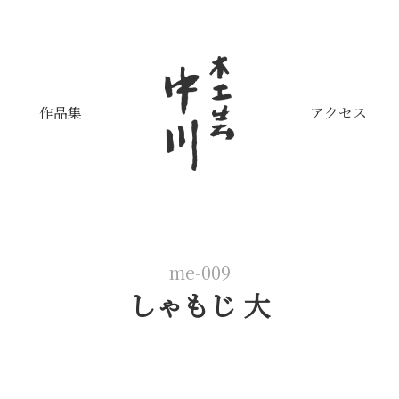
作品集
アクセス
me-009
しゃもじ 大