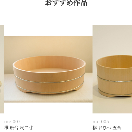
おすすめ作品
me-007
me-005
椹 飯台 尺二寸
椹 おひつ 五合