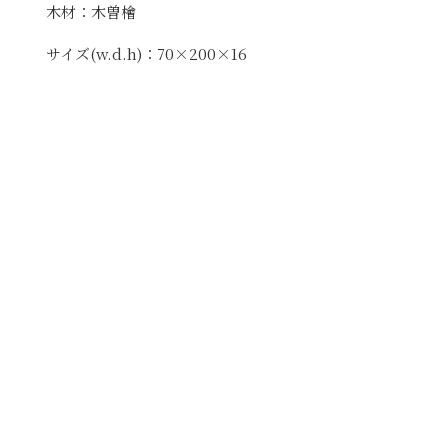
木材：木曽檜
サイズ(w.d.h)：70×200×16